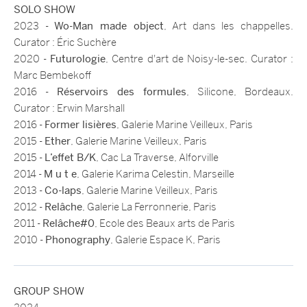
SOLO SHOW
2023 -
Wo-Man made object
, Art dans les chappelles.
Curator : Éric Suchère
2020 -
Futurologie
, Centre d'art de Noisy-le-sec. Curator :
Marc Bembekoff
2016 -
Réservoirs des formules
, Silicone, Bordeaux.
Curator : Erwin Marshall
2016 -
Former lisières
, Galerie Marine Veilleux, Paris
2015 -
Ether
, Galerie Marine Veilleux, Paris
2015 -
L’effet B/K
, Cac La Traverse, Alforville
2014 -
M u t e
, Galerie Karima Celestin, Marseille
2013 -
Co-laps
, Galerie Marine Veilleux, Paris
2012 -
Relâche
, Galerie La Ferronnerie, Paris
2011 -
Relâche#0
, Ecole des Beaux arts de Paris
2010 -
Phonography
, Galerie Espace K, Paris
GROUP SHOW